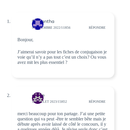
Samantha
9 NOVEMBRE 2022/11H56
RÉPONDRE
Bonjour,
J’aimerai savoir pour les fiches de conjugaison je
voie qu’il n’y a pas tout c’est un choix? Ou vous
avez mit les plus essentiel ?
emilie
11 JUILLET 2023/15H52
RÉPONDRE
merci beaucoup pour ton partage. J’ai une petite
question qui va peut -être te sembler bête mais je
débute après avoir laissé de côté le concours, il y
a quelques années déjà. Je révise seule donc c’est