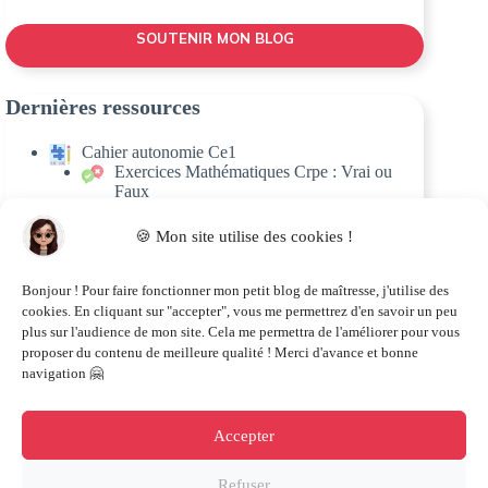
SOUTENIR MON BLOG
Dernières ressources
Cahier autonomie Ce1
Exercices Mathématiques Crpe : Vrai ou
Faux
Grevisse 1000 exercices – Grille de révision
Programme révision Crpe
🍪 Mon site utilise des cookies !
Récapitulatif sujets Crpe
Programme Cse Crpe
Bonjour ! Pour faire fonctionner mon petit blog de maîtresse, j'utilise des
cookies. En cliquant sur "accepter", vous me permettrez d'en savoir un peu
plus sur l'audience de mon site. Cela me permettra de l'améliorer pour vous
proposer du contenu de meilleure qualité ! Merci d'avance et bonne
navigation 🤗
Accepter
© 2021-2026 Maîtresse aux Lunettes |
Mentions légales
|
Politique de confidentialité
Refuser