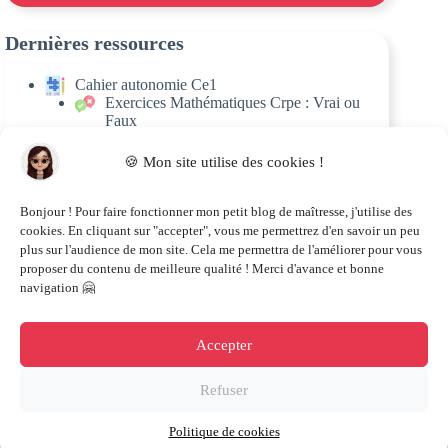
Dernières ressources
Cahier autonomie Ce1
Exercices Mathématiques Crpe : Vrai ou
Faux
Grevisse 1000 exercices – Grille de révision
Programme révision Crpe
🍪 Mon site utilise des cookies !
Récapitulatif sujets Crpe
Programme Cse Crpe
Bonjour ! Pour faire fonctionner mon petit blog de maîtresse, j'utilise des
cookies. En cliquant sur "accepter", vous me permettrez d'en savoir un peu
plus sur l'audience de mon site. Cela me permettra de l'améliorer pour vous
proposer du contenu de meilleure qualité ! Merci d'avance et bonne
navigation 🤗
Accepter
© 2021-2026 Maîtresse aux Lunettes |
Mentions légales
|
Politique de confidentialité
Refuser
E-mail :
contact@maitresseauxlunettes.fr
Icônes réalisés par
Freepik
de
www.flaticon.com
Accueil
Politique de cookies
Site web réalisé par Antoine TIGNON