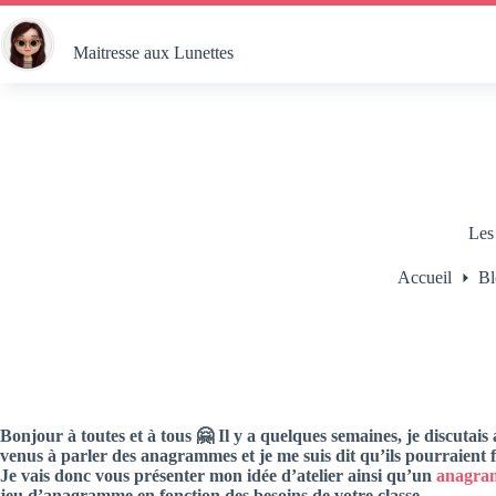
Passer
au
contenu
Maitresse aux Lunettes
Les
Accueil
Bl
Bonjour à toutes et à tous 🤗 Il y a quelques semaines, je discutais
venus à parler des anagrammes et je me suis dit qu’ils pourraient fa
Je vais donc vous présenter mon idée d’atelier ainsi qu’un
anagra
jeu d’anagramme en fonction des besoins de votre classe.